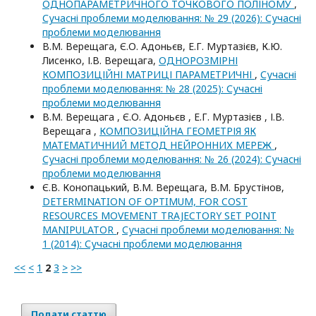
ОДНОПАРАМЕТРИЧНОГО ТОЧКОВОГО ПОЛІНОМУ
,
Сучасні проблеми моделювання: № 29 (2026): Сучасні
проблеми моделювання
В.М. Верещага, Є.О. Адоньєв, Е.Г. Муртазієв, К.Ю.
Лисенко, І.В. Верещага,
ОДНОРОЗМІРНІ
КОМПОЗИЦІЙНІ МАТРИЦІ ПАРАМЕТРИЧНІ
,
Сучасні
проблеми моделювання: № 28 (2025): Сучасні
проблеми моделювання
В.М. Верещага , Є.О. Адоньєв , Е.Г. Муртазієв , І.В.
Верещага ,
КОМПОЗИЦІЙНА ГЕОМЕТРІЯ ЯК
МАТЕМАТИЧНИЙ МЕТОД НЕЙРОННИХ МЕРЕЖ
,
Сучасні проблеми моделювання: № 26 (2024): Сучасні
проблеми моделювання
Є.В. Конопацький, В.М. Верещага, В.М. Брустінов,
DETERMINATION OF OPTIMUM, FOR COST
RESOURCES MOVEMENT TRAJECTORY SET POINT
MANIPULATOR
,
Сучасні проблеми моделювання: №
1 (2014): Сучасні проблеми моделювання
<<
<
1
2
3
>
>>
Подати статтю