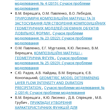
моделювання: № 4 (2015): Сучасні проблеми
моделювання
В.М. Верещага, О.М. Павленко, В.О. Лебедєв,
ТРИРОЗМІРНІ КОМПОЗИЦІЙНІ МАТРИЦІ ТА ЇХ
ЗАСТОСУВАННЯ ДЛЯ СТВОРЕННЯ КОМПОЗИЦІЙНИХ
ГЕОМЕТРИЧНИХ МОДЕЛЕЙ ОБ'ЄМНИХ ОБ'ЄКТІВ
ДОВІЛЬНОЇ ФОРМИ
,
Сучасні проблеми
моделювання: № 23 (2022): Сучасні проблеми
моделювання
О.М. Павленко, Е.Г. Муртазієв, К.Ю. Лисенко, В.М.
Верещага,
КОМПОЗИЦІЙНІ МАТРИЦІ –
ГЕОМЕТРИЧНА ФІГУРА
,
Сучасні проблеми
моделювання: № 25 (2023): Сучасні проблеми
моделювання
С.Ю. Радєв, А.В. Найдиш, В.М. Верещага, Є.В.
Конопацький,
GEOMETRIC MODEL DETERMINING
LAYER FLOW INTENSITY AND DURATION
PRECIPITATION
,
Сучасні проблеми моделювання: №
2 (2014): Сучасні проблеми моделювання
В.М. Верещага , К.Ю. Лисенко , Д.В. Спірінцев , М.В.
Грубич ,
ПРИКЛАДИ УТВОРЕННЯ
ХАРАКТЕРИСТИЧНИХ ФУНКЦІЙ ДЛЯ