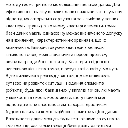
методу геометричного моделювання великих даних. Для
ефективного аналізу великих даних важливе застосування
відповідних алгоритмів сортування за кількістю у певних
кластерах (групах). У кожному кластері елементи-точки
бази даних мають однакові (у межах визначеного допуску
на відхилення), характеристики-координати, що їх
визначають. Використовуючи кластери з великою
кількістю точок, можна визначити перебіг процесу,
виявити тренди його розвитку. Кластери з відносно
невеликою кількістю точок, в результаті аналізу, можуть
бути виключені з розгляду, як такі, що не впливають
суттєво на розвиток ситуації. Подання елементів
(об’єктів) будь-якої бази даних у вигляді точок, які мають,
у кількості та якості, координати, що у повній мірі
відповідають їх властивостям та характеристикам,
будемо називати композиційною геометризацією даних.
Властивості даних можуть бути геть різними за суттю та
змістом. Під час геометризації бази даних методами