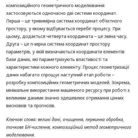
композиційного геометричного моделювання
застосовуються одночасно дві системи координат.
Перша – це тривимірна система координат об’єктного
простору, у якому відбувається перебіг процесу. При
цьому, додається четверта координата – це зміна часу.
Друга – це n-мірна система координат простору
параметрів, у якій визначаються координати елементів
бази даних, які параметризують властивості та
характеристики кожного елементу. Процес геометризації
даних набагато спрощує наступний етап роботи –
розробку композиційних геометричних моделей. Зокрема,
мінімальне використання машинного ресурсу при роботі з
великими даними значно здешевлює отримання цінних
висновків та прогнозів.
Ключові слова: великі дані, очищення, первинна обробка,
точкове БН-числення, композиційн
ий
метод геометричного
моделювання
.