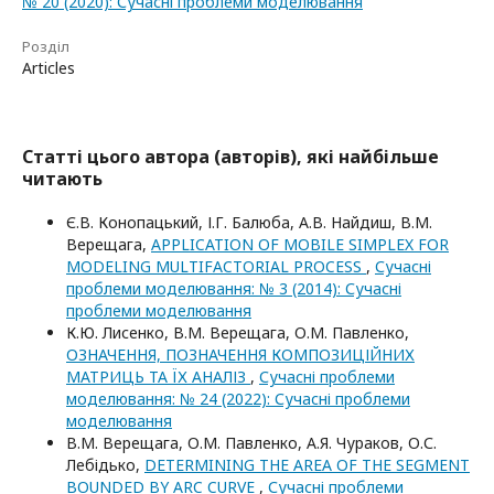
№ 20 (2020): Сучасні проблеми моделювання
Розділ
Articles
Статті цього автора (авторів), які найбільше
читають
Є.В. Конопацький, І.Г. Балюба, А.В. Найдиш, В.М.
Верещага,
APPLICATION OF MOBILE SIMPLEX FOR
MODELING MULTIFACTORIAL PROCESS
,
Сучасні
проблеми моделювання: № 3 (2014): Сучасні
проблеми моделювання
К.Ю. Лисенко, В.М. Верещага, О.М. Павленко,
ОЗНАЧЕННЯ, ПОЗНАЧЕННЯ КОМПОЗИЦІЙНИХ
МАТРИЦЬ ТА ЇХ АНАЛІЗ
,
Сучасні проблеми
моделювання: № 24 (2022): Сучасні проблеми
моделювання
В.М. Верещага, О.М. Павленко, А.Я. Чураков, О.С.
Лебідько,
DETERMINING THE AREA OF THE SEGMENT
BOUNDED BY ARC CURVE
,
Сучасні проблеми