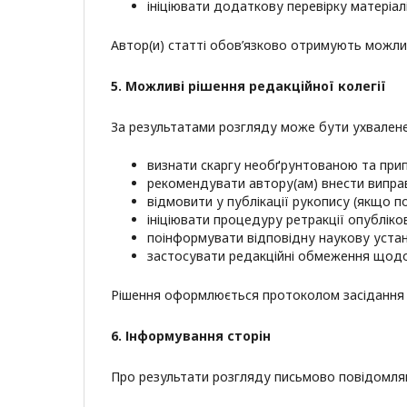
ініціювати додаткову перевірку матеріалі
Автор(и) статті обов’язково отримують можли
5. Можливі рішення редакційної колегії
За результатами розгляду може бути ухвалене 
визнати скаргу необґрунтованою та прип
рекомендувати автору(ам) внести випра
відмовити у публікації рукопису (якщо 
ініціювати процедуру ретракції опубліков
поінформувати відповідну наукову устан
застосувати редакційні обмеження щодо 
Рішення оформлюється протоколом засідання р
6. Інформування сторін
Про результати розгляду письмово повідомля