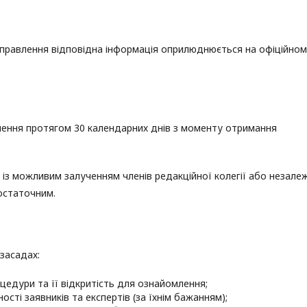
виправлення відповідна інформація оприлюднюється на офіційно
шення протягом 30 календарних днів з моменту отримання
із можливим залученням членів редакційної колегії або незале
 остаточним.
засадах:
цедури та її відкритість для ознайомлення;
сті заявників та експертів (за їхнім бажанням);