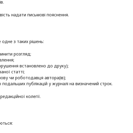
в.
вість надати письмові пояснення.
одне з таких рішень:
инити розгляд;
влення;
порушення встановлено до друку);
аної статті;
ову чи роботодавця автора(ів);
подальших публікацій у журналі на визначений строк.
едакційної колегії.
ються: