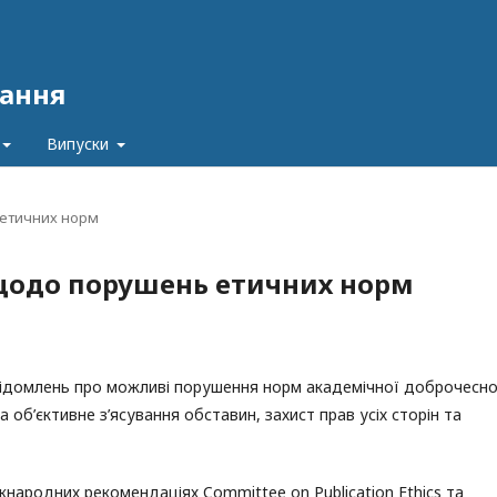
ання
Випуски
 етичних норм
 щодо порушень етичних норм
відомлень про можливі порушення норм академічної доброчесно
об’єктивне з’ясування обставин, захист прав усіх сторін та
народних рекомендаціях Committee on Publication Ethics та