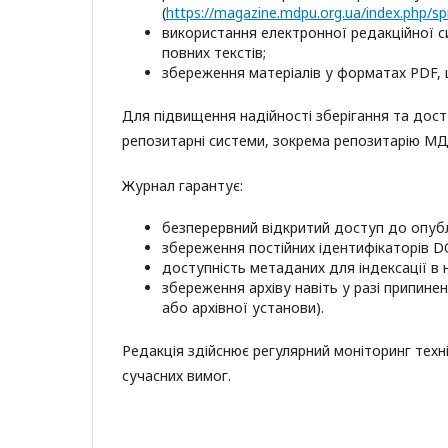
(
https://magazine.mdpu.org.ua/index.php/sp
використання електронної редакційної си
повних текстів;
збереження матеріалів у форматах PDF,
Для підвищення надійності зберігання та досту
репозитарні системи, зокрема репозитарію МД
Журнал гарантує:
безперервний відкритий доступ до опубл
збереження постійних ідентифікаторів D
доступність метаданих для індексації в 
збереження архіву навіть у разі припине
або архівної установи).
Редакція здійснює регулярний моніторинг техні
сучасних вимог.