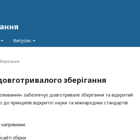
ання
Випуски
зберігання
 довготривалого зберігання
елювання» забезпечує довготривале зберігання та відкритий
о до принципів відкритої науки та міжнародних стандартів
и напрямами:
сайті збірки