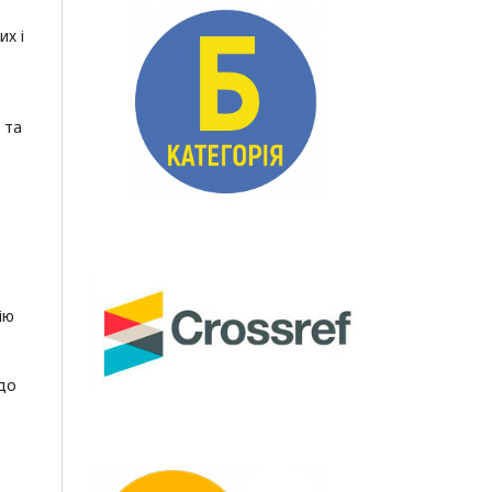
их і
 та
ію
 до