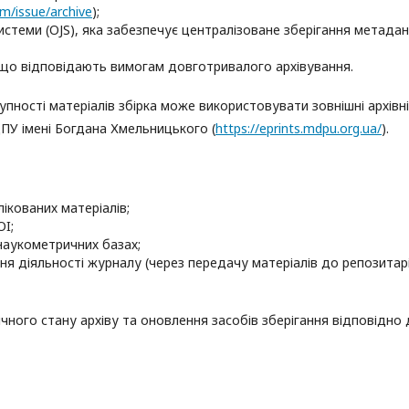
m/issue/archive
);
стеми (OJS), яка забезпечує централізоване зберігання метадан
 що відповідають вимогам довготривалого архівування.
пності матеріалів збірка може використовувати зовнішні архівні
ПУ імені Богдана Хмельницького (
https://eprints.mdpu.org.ua/
).
ікованих матеріалів;
OI;
наукометричних базах;
ння діяльності журналу (через передачу матеріалів до репозитар
чного стану архіву та оновлення засобів зберігання відповідно