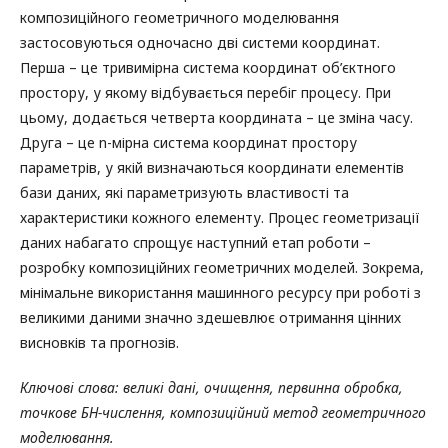
композиційного геометричного моделювання
застосовуються одночасно дві системи координат.
Перша – це тривимірна система координат об’єктного
простору, у якому відбувається перебіг процесу. При
цьому, додається четверта координата – це зміна часу.
Друга – це n-мірна система координат простору
параметрів, у якій визначаються координати елементів
бази даних, які параметризують властивості та
характеристики кожного елементу. Процес геометризації
даних набагато спрощує наступний етап роботи –
розробку композиційних геометричних моделей. Зокрема,
мінімальне використання машинного ресурсу при роботі з
великими даними значно здешевлює отримання цінних
висновків та прогнозів.
Ключові слова: великі дані, очищення, первинна обробка,
точкове БН-числення, композиційн
ий
метод геометричного
моделювання
.