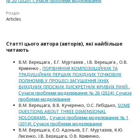
№ 20 (2020): Сучасні проблеми моделювання
Розділ
Articles
Статті цього автора (авторів), які найбільше
читають
В.М. Верещага , Е.Г. Муртазієв , І.В. Верещага , О.В.
Кривенко ,
ПОРІВНЯННЯ КОМПОЗИЦІЙНИХ ТА
ТРАДИЦІЙНИХ ПЕРШИХ ПОХІДНИХ ТОЧКОВИХ
ПОЛІНОМІВ У ПРОЦЕСІ ЗАГУЩЕННЯ ЇХНІХ
ВИХІДНИХ ПЛОСКИХ ДИСКРЕТНИХ КРИВИХ ЛІНІЙ
,
Сучасні проблеми моделювання: № 26 (2024): Сучасні
проблеми моделювання
В.М. Верещага, В.В. Кучеренко, О.С. Лебідько,
SOME
QUESTIONS ABOUT THREE DIMENSIONAL
HOLOGRAMS
,
Сучасні проблеми моделювання: № 1
(2014): Сучасні проблеми моделювання
В.М. Верещага, Є.О. Адоньєв, Е.Г. Муртазієв, К.Ю.
Лисенко, І.В. Верещага, О.В. Кривенко,