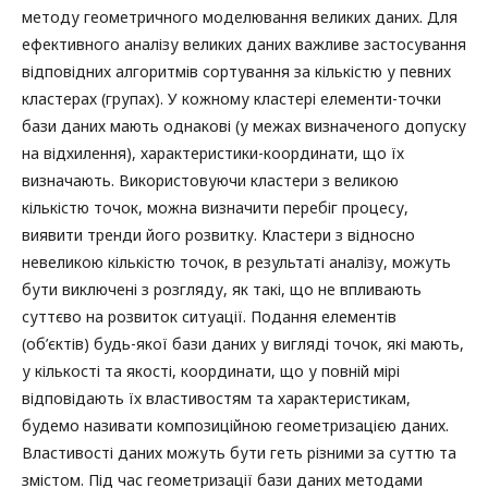
методу геометричного моделювання великих даних. Для
ефективного аналізу великих даних важливе застосування
відповідних алгоритмів сортування за кількістю у певних
кластерах (групах). У кожному кластері елементи-точки
бази даних мають однакові (у межах визначеного допуску
на відхилення), характеристики-координати, що їх
визначають. Використовуючи кластери з великою
кількістю точок, можна визначити перебіг процесу,
виявити тренди його розвитку. Кластери з відносно
невеликою кількістю точок, в результаті аналізу, можуть
бути виключені з розгляду, як такі, що не впливають
суттєво на розвиток ситуації. Подання елементів
(об’єктів) будь-якої бази даних у вигляді точок, які мають,
у кількості та якості, координати, що у повній мірі
відповідають їх властивостям та характеристикам,
будемо називати композиційною геометризацією даних.
Властивості даних можуть бути геть різними за суттю та
змістом. Під час геометризації бази даних методами