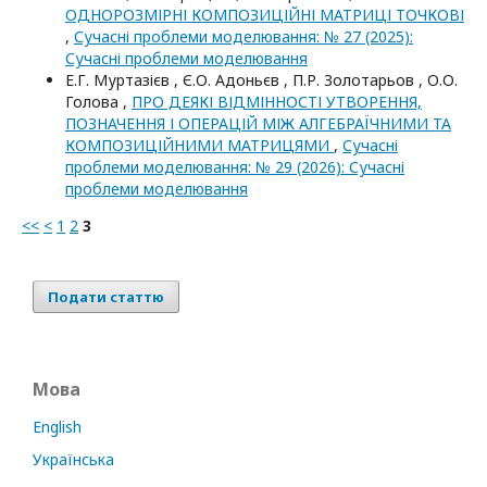
ОДНОРОЗМІРНІ КОМПОЗИЦІЙНІ МАТРИЦІ ТОЧКОВІ
,
Сучасні проблеми моделювання: № 27 (2025):
Сучасні проблеми моделювання
Е.Г. Муртазієв , Є.О. Адоньєв , П.Р. Золотарьов , О.О.
Голова ,
ПРО ДЕЯКІ ВІДМІННОСТІ УТВОРЕННЯ,
ПОЗНАЧЕННЯ І ОПЕРАЦІЙ МІЖ АЛГЕБРАЇЧНИМИ ТА
КОМПОЗИЦІЙНИМИ МАТРИЦЯМИ
,
Сучасні
проблеми моделювання: № 29 (2026): Сучасні
проблеми моделювання
<<
<
1
2
3
Подати статтю
Мова
English
Українська